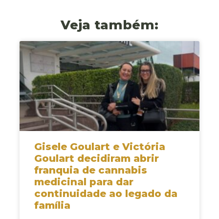
Veja também:
Gisele Goulart e Victória
Goulart decidiram abrir
franquia de cannabis
medicinal para dar
continuidade ao legado da
família