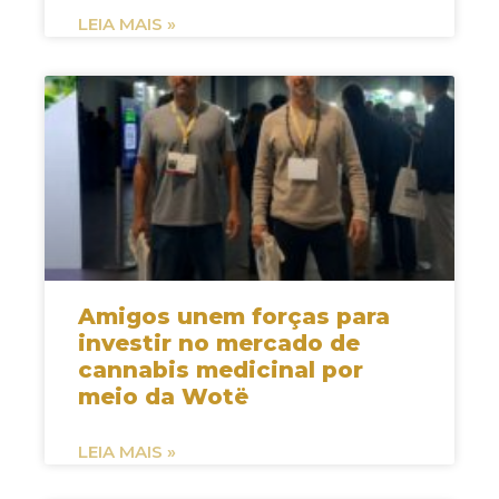
LEIA MAIS »
Amigos unem forças para
investir no mercado de
cannabis medicinal por
meio da Wotë
LEIA MAIS »