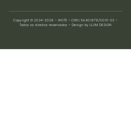
Copyright © 2024-2026 – WOTË – CNPJ 54.401.879/0001-02 –
Todos os direitos reservados – Design by LLUM DESIGN